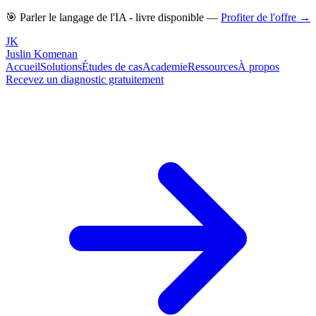
🎯 Parler le langage de l'IA - livre disponible —
Profiter de l'offre →
JK
Juslin
Komenan
Accueil
Solutions
Études de cas
Academie
Ressources
À propos
Recevez un diagnostic gratuitement