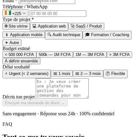
Email
*
Téléphone / WhatsApp
+225
Type de projet
*
🌐 Site vitrine
💻 Application web
🚀 SaaS / Produit
📱 Application mobile
🔍 Audit technique
🎓 Formation / Coaching
✦ Autre
Budget estimé
< 500 000 FCFA
500k — 1M FCFA
1M — 3M FCFA
> 3M FCFA
À définir ensemble
Délai souhaité
⚡ Urgent (< 2 semaines)
📅 1 mois
📅 2 — 3 mois
🕐 Flexible
Décris ton projet
Envoyer ma demande de devis →
Sans engagement · Réponse sous 24h · 100% confidentiel
FAQ