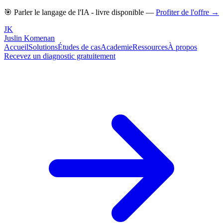
🎯 Parler le langage de l'IA - livre disponible —
Profiter de l'offre →
JK
Juslin
Komenan
Accueil
Solutions
Études de cas
Academie
Ressources
À propos
Recevez un diagnostic gratuitement